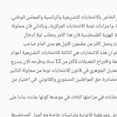
بقانون لتعديلات على قانون الانتخابات العامة رقم 1 لسنة 2007، والمرسوم الرئاسي الخاص بالانتخابات التشريعية والرئاسية والمجلس الوطني،
، واجراءات لجنة الانتخابات المركزية ، وبالتالي فان محاولة
الهوية الفلسطينية فان هذا الامر يتطلب اولا ادخال
لوقت يحمل اكثر من مضمون الاول هو مدى المام صاحب
م ان هذه الانتخابات هي الثالثة للانتخابات التشريعية اعوام
1996، 2006 و 2021، وقانون الانتخباات العامة رقم 1 لسنة 2007 وكما يحمل من سنة اصداره فانه كان متاح للتدقيق والمراجعة واقتراح التعديلات لأكثر من 12 سنة، وطرحه الان يندرج
لتعديل الجوهري في قانون الانتخابات نوعا من محاولة التاثير
في مصادرة حق المواطنين الدستوري والقانوني في اختيار من
تخابات في مراحلها الثلاث في موعدها كونها جاءت بناءا على
خاص ومرجعية قانونية وترتيبات خاصة مع الدول المستضيفة